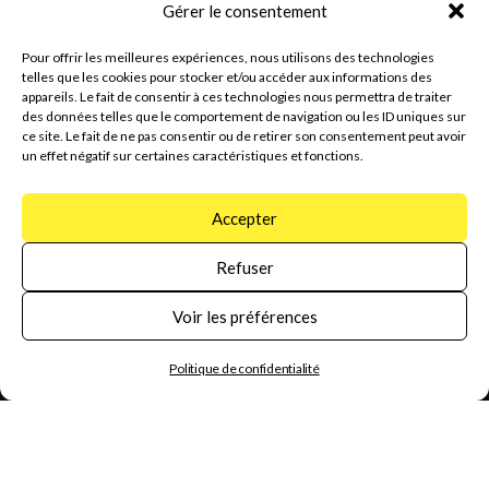
Votre spécialiste en Suisse Romande
Gérer le consentement
EQUIPEMENT
Pour offrir les meilleures expériences, nous utilisons des technologies
telles que les cookies pour stocker et/ou accéder aux informations des
appareils. Le fait de consentir à ces technologies nous permettra de traiter
POUR
GARAGES
des données telles que le comportement de navigation ou les ID uniques sur
ce site. Le fait de ne pas consentir ou de retirer son consentement peut avoir
ET CARROSSERIES
un effet négatif sur certaines caractéristiques et fonctions.
Accepter
Conseils personnalisés
Refuser
Voir les préférences
Demander une offre
Politique de confidentialité