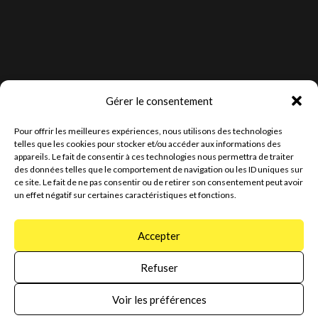
Gérer le consentement
Pour offrir les meilleures expériences, nous utilisons des technologies
telles que les cookies pour stocker et/ou accéder aux informations des
appareils. Le fait de consentir à ces technologies nous permettra de traiter
des données telles que le comportement de navigation ou les ID uniques sur
ce site. Le fait de ne pas consentir ou de retirer son consentement peut avoir
un effet négatif sur certaines caractéristiques et fonctions.
+41 21 731 46 20
info@birchlersa.ch
Texa info
Accepter
Refuser
Voir les préférences